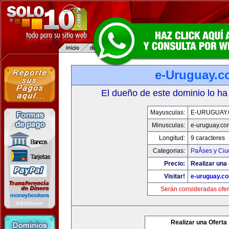
e-Uruguay.
El dueño de este dominio lo ha
Mayusculas:
E-URUGUAY
Minusculas:
e-uruguay.co
Longitud:
9 caracteres
Categorias:
PaÃ­ses y Ci
Precio:
Realizar una 
Visitar!
e-uruguay.c
Serán consideradas ofer
Realizar una Oferta