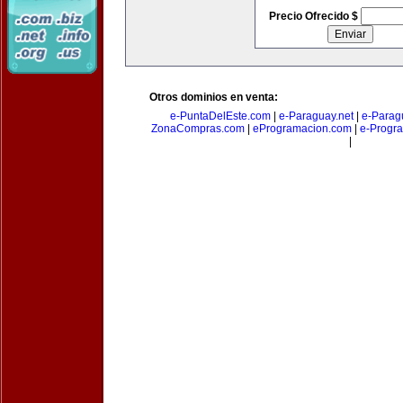
Precio Ofrecido $
Otros dominios en venta:
e-PuntaDelEste.com
|
e-Paraguay.net
|
e-Parag
ZonaCompras.com
|
eProgramacion.com
|
e-Progr
|