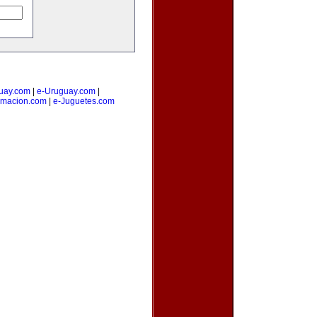
uay.com
|
e-Uruguay.com
|
amacion.com
|
e-Juguetes.com