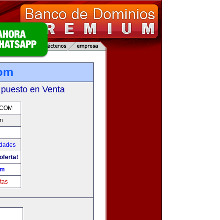
com
 puesto en Venta
.COM
m
udades
oferta!
om
tas