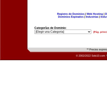
Registro de Dominios
|
Web Hosting
|
D
Dominios Expirados
|
Industrias
|
Indu
Categorías de Dominio:
[Pág. princi
** Precios expre
© 2002/2022 Solo10.com