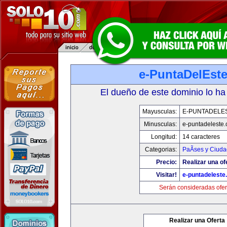
e-PuntaDelEst
El dueño de este dominio lo ha
Mayusculas:
E-PUNTADELE
Minusculas:
e-puntadeleste
Longitud:
14 caracteres
Categorias:
PaÃ­ses y Ciud
Precio:
Realizar una of
Visitar!
e-puntadeleste
Serán consideradas ofer
Realizar una Oferta