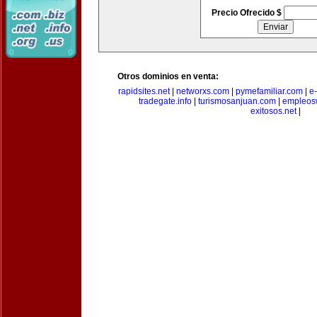
Precio Ofrecido $
Otros dominios en venta:
rapidsites.net
|
networxs.com
|
pymefamiliar.com
|
e
tradegate.info
|
turismosanjuan.com
|
empleos
exitosos.net
|