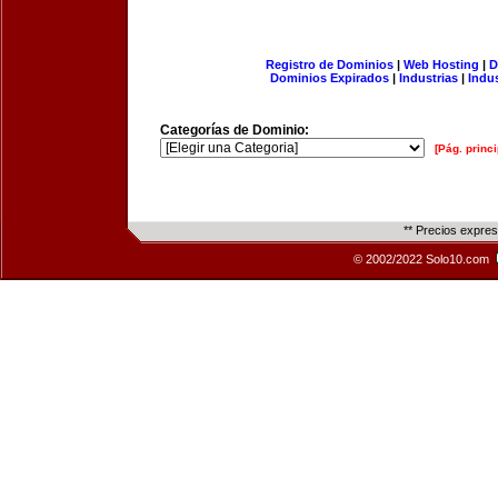
Registro de Dominios
|
Web Hosting
|
D
Dominios Expirados
|
Industrias
|
Indu
Categorías de Dominio:
[Pág. princi
** Precios expre
© 2002/2022 Solo10.com