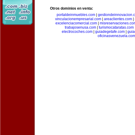
Otros dominios en venta:
portaldeinmuebles.com
|
gestiondeinnovacion.
vinculacionempresarial.com
|
areaclientes.com
|
excelenciacomercial.com
|
misreservaciones.co
trabajosenusa.com
|
turismocataratas.com
electrocoches.com
|
guiadegetafe.com
|
gui
oficinasvenezuela.co