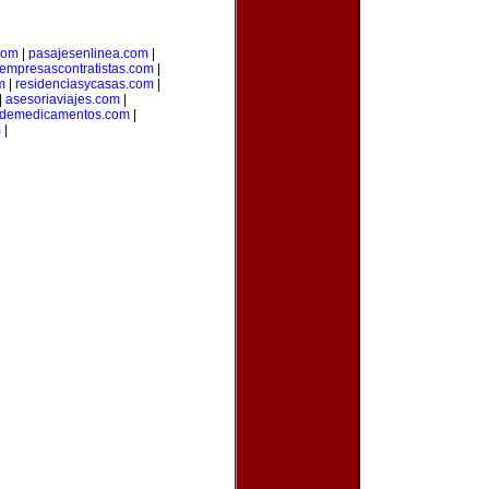
com
|
pasajesenlinea.com
|
empresascontratistas.com
|
m
|
residenciasycasas.com
|
|
asesoriaviajes.com
|
ademedicamentos.com
|
m
|