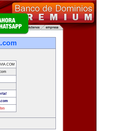
a.com
VIA.COM
.com
erta!
a.com
tas