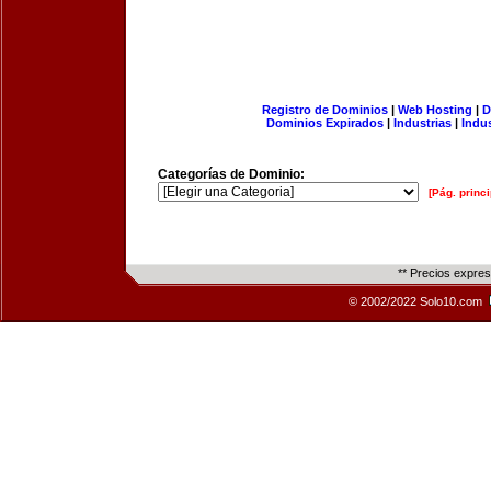
Registro de Dominios
|
Web Hosting
|
D
Dominios Expirados
|
Industrias
|
Indu
Categorías de Dominio:
[Pág. princi
** Precios expre
© 2002/2022 Solo10.com