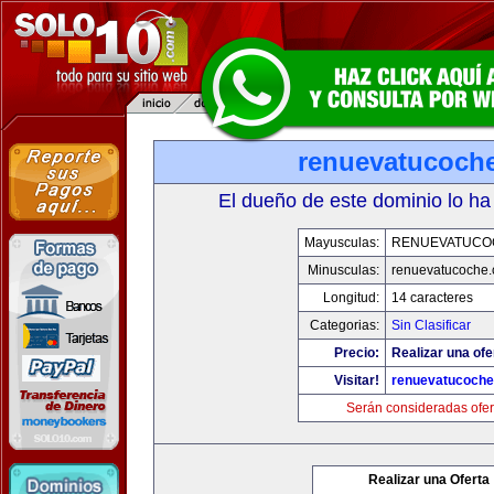
renuevatucoch
El dueño de este dominio lo ha
Mayusculas:
RENUEVATUCO
Minusculas:
renuevatucoche
Longitud:
14 caracteres
Categorias:
Sin Clasificar
Precio:
Realizar una ofe
Visitar!
renuevatucoch
Serán consideradas ofer
Realizar una Oferta