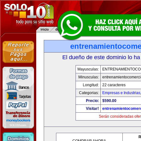
entrenamientocome
El dueño de este dominio lo ha
Mayusculas:
ENTRENAMIENTOCO
Minusculas:
entrenamientocomerci
Longitud:
22 caracteres
Categorias:
Empresas e Industrias
Precio:
$590.00
Visitar!
entrenamientocomerc
Serán consideradas ofer
R