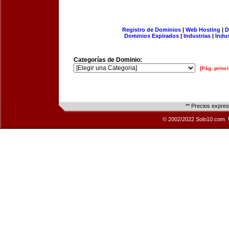
Registro de Dominios
|
Web Hosting
|
D
Dominios Expirados
|
Industrias
|
Indu
Categorías de Dominio:
[Pág. princi
** Precios expre
© 2002/2022 Solo10.com