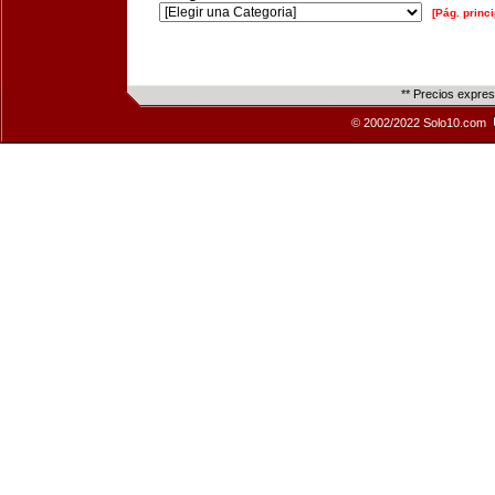
[Pág. princi
** Precios expre
© 2002/2022 Solo10.com